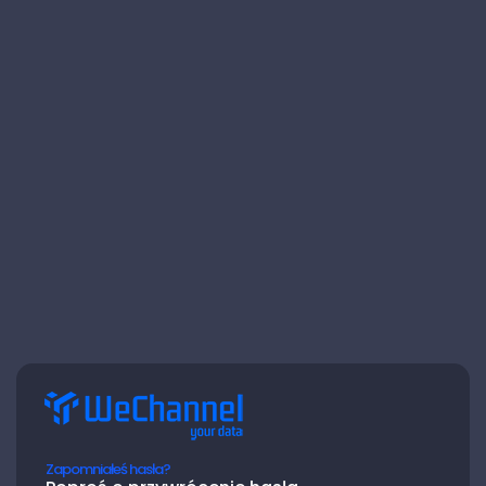
Zapomniałeś hasła?