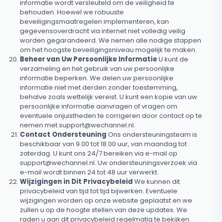
informatie wordt versleuteld om de veiligheid te
behouden. Hoewel we robuuste
beveiligingsmaatregelen implementeren, kan
gegevensoverdracht via internet niet volledig veilig
worden gegarandeerd. We nemen alle nodige stappen
om het hoogste beveiligingsniveau mogelijk te maken.
Beheer van Uw Persoonlijke Informatie
U kunt de
verzameling en het gebruik van uw persoonlijke
informatie beperken. We delen uw persoonlijke
informatie niet met derden zonder toestemming,
behalve zoals wettelijk vereist. U kunt een kopie van uw
persoonlijke informatie aanvragen of vragen om
eventuele onjuistheden te corrigeren door contact op te
nemen met
support@wechannel.nl
.
Contact Ondersteuning
Ons ondersteuningsteam is
beschikbaar van 9.00 tot 18.00 uur, van maandag tot
zaterdag. U kunt ons 24/7 bereiken via e-mail op
support@wechannel.nl
. Uw ondersteuningsverzoek via
e-mail wordt binnen 24 tot 48 uur verwerkt.
Wijzigingen in Dit Privacybeleid
We kunnen dit
privacybeleid van tijd tot tijd bijwerken. Eventuele
wijzigingen worden op onze website geplaatst en we
zullen u op de hoogte stellen van deze updates. We
raden u aan dit privacybeleid regelmatig te bekijken.