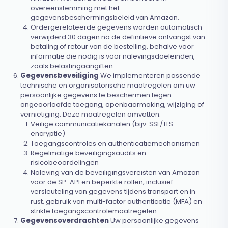
overeenstemming met het
gegevensbeschermingsbeleid van Amazon.
Ordergerelateerde gegevens worden automatisch
verwijderd 30 dagen na de definitieve ontvangst van
betaling of retour van de bestelling, behalve voor
informatie die nodig is voor nalevingsdoeleinden,
zoals belastingaangiften.
Gegevensbeveiliging
We implementeren passende
technische en organisatorische maatregelen om uw
persoonlijke gegevens te beschermen tegen
ongeoorloofde toegang, openbaarmaking, wijziging of
vernietiging. Deze maatregelen omvatten:
Veilige communicatiekanalen (bijv. SSL/TLS-
encryptie)
Toegangscontroles en authenticatiemechanismen
Regelmatige beveiligingsaudits en
risicobeoordelingen
Naleving van de beveiligingsvereisten van Amazon
voor de SP-API en beperkte rollen, inclusief
versleuteling van gegevens tijdens transport en in
rust, gebruik van multi-factor authenticatie (MFA) en
strikte toegangscontrolemaatregelen
Gegevensoverdrachten
Uw persoonlijke gegevens